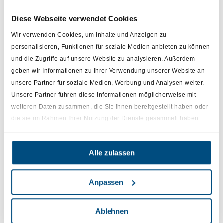
Abmeldung zum
APOTHEKENCOUPONS Magazin
Diese Webseite verwendet Cookies
Der Abmeldevorgang wurde bereits geschlossen.
Wir verwenden Cookies, um Inhalte und Anzeigen zu
personalisieren, Funktionen für soziale Medien anbieten zu können
Falls Sie Fragen zum Coupon Magazin, der
Registrierung
oder
und die Zugriffe auf unsere Website zu analysieren. Außerdem
Abrechnung haben, rufen Sie gerne an. Wir sind für Sie über
kundenbetreuung@kyte-tec.com oder telefonisch unter 06127 990
geben wir Informationen zu Ihrer Verwendung unserer Website an
9031 erreichbar.
unsere Partner für soziale Medien, Werbung und Analysen weiter.
Unsere Partner führen diese Informationen möglicherweise mit
Unser Ziel ist es, den stationären Apothekenmarkt in Deutschland
weiteren Daten zusammen, die Sie ihnen bereitgestellt haben oder
und Europa auf ein neues Digitalisierungsniveau zu heben – und so
die sie im Rahmen Ihrer Nutzung der Dienste gesammelt haben.
Apotheken, Herstellern und Konsumenten gleichermaßen einen
Mehrwert zu bieten. Durch innovative Lösungen schaffen wir echte
Win-Win-Win-Situationen für alle Beteiligten.
Alle zulassen
Impressum
AGB
Anpassen
FAQ
Datenschutz
© All rights reserved by KYTE-TEC
Ablehnen