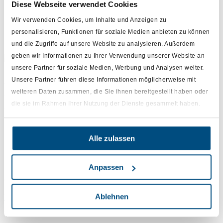
Diese Webseite verwendet Cookies
Wir verwenden Cookies, um Inhalte und Anzeigen zu
personalisieren, Funktionen für soziale Medien anbieten zu können
und die Zugriffe auf unsere Website zu analysieren. Außerdem
geben wir Informationen zu Ihrer Verwendung unserer Website an
unsere Partner für soziale Medien, Werbung und Analysen weiter.
Unser Ziel ist es, den stationären Apothekenmarkt in Deutschland
Unsere Partner führen diese Informationen möglicherweise mit
und Europa auf ein neues Digitalisierungsniveau zu heben – und so
weiteren Daten zusammen, die Sie ihnen bereitgestellt haben oder
Apotheken, Herstellern und Konsumenten gleichermaßen einen
Mehrwert zu bieten. Durch innovative Lösungen schaffen wir echte
die sie im Rahmen Ihrer Nutzung der Dienste gesammelt haben.
Win-Win-Win-Situationen für alle Beteiligten.
Impressum
AGB
Alle zulassen
FAQ
Datenschutz
Anpassen
© All rights reserved by KYTE-TEC
Ablehnen
Linkedin
Xing
Facebook
WE ❤ COUPONING