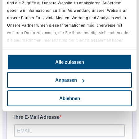
und die Zugriffe auf unsere Website zu analysieren. Außerdem
betterbyphone & IDV
Monitoring und Handlungsempfehlungen
geben wir Informationen zu Ihrer Verwendung unserer Website an
unsere Partner für soziale Medien, Werbung und Analysen weiter.
Von Silos zur Synergie: datenbasierte,
messbare Partner-Strategien mit apothekia,
Unsere Partner führen diese Informationen möglicherweise mit
aponow, ApoVid, betterbyphone, IDV und
weiteren Daten zusammen, die Sie ihnen bereitgestellt haben oder
KYTE-TEC
die sie im Rahmen Ihrer Nutzung der Dienste gesammelt haben.
Segmentierte und individualisierte Ansätze für
optimalen Produkt- und Markterfolg.
Ihr Nachname
Alle zulassen
Anpassen
Ihr Vorname
Ablehnen
Ihre E-Mail Adresse