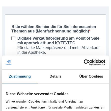
Bitte wählen Sie hier die für Sie interessanten
Themen aus (Mehrfachnennung möglich)
Digitale Verkaufsförderung am Point of Sale
mit apothekia® und KYTE-TEC
Für starke Markenpräsenz und mehr Abverkauf
in der Apotheke.
Nachhaltige Absatzsteigerung durch
integrierte Sell-in- und Sell-out-Maßnahmen
mit ApoVid und betterbyphone
Effektive Verzahnung von Telesales,
Zustimmung
Details
Über Cookies
Außendienst, Mailing und mehr.
Click & Collect mit kanalbezogener
Verkaufsförderung für die lokalen
Diese Webseite verwendet Cookies
Apotheken mit aponow und KYTE-TEC
Persönlich vor Ort statt anonym im Karton.
Wir verwenden Cookies, um Inhalte und Anzeigen zu
TOGETHER: Intelligente Verknüpfung von
personalisieren, Funktionen für soziale Medien anbieten zu können
Sell-In und Sell-Out mit apothekia®,